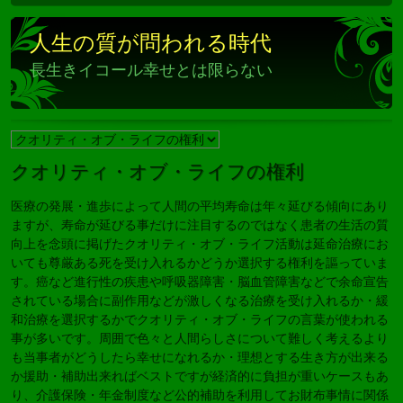
人生の質が問われる時代
長生きイコール幸せとは限らない
クオリティ・オブ・ライフの権利
医療の発展・進歩によって人間の平均寿命は年々延びる傾向にあり
ますが、寿命が延びる事だけに注目するのではなく患者の生活の質
向上を念頭に掲げたクオリティ・オブ・ライフ活動は延命治療にお
いても尊厳ある死を受け入れるかどうか選択する権利を謳っていま
す。癌など進行性の疾患や呼吸器障害・脳血管障害などで余命宣告
されている場合に副作用などが激しくなる治療を受け入れるか・緩
和治療を選択するかでクオリティ・オブ・ライフの言葉が使われる
事が多いです。周囲で色々と人間らしさについて難しく考えるより
も当事者がどうしたら幸せになれるか・理想とする生き方が出来る
か援助・補助出来ればベストですが経済的に負担が重いケースもあ
り、介護保険・年金制度など公的補助を利用してお財布事情に関係