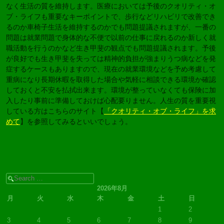
なく生活の質を維持します。医療においては予後のクオリティ・オ
ブ・ライフも重要なキーポイントで、歩行などリハビリで改善でき
るのか車椅子生活を維持するのかでも問題提議されますが、一番の
問題は就業問題で身体的な不便で以前の仕事に戻れるのか新しく就
職活動を行うのかなど生き甲斐の観点でも問題提議されます。予後
が良好でも生き甲斐を失っては精神的負担が強まりうつ病などを発
症するケースもありますので、現在の就業環境などを予め考慮して
重病になり長期休暇を取得した場合や気軽に相談できる環境か確認
しておくと不安を払拭出来ます。環境が整っていなくても保険に加
入したり事前に準備しておけば心配要りません。人生の質を重要視
している方はこちらのサイト【
「クオリティ・オブ・ライフ」を求
めて
】を参照してみるといいでしょう。
Search
2026年8月
月
火
水
木
金
土
日
1
2
3
4
5
6
7
8
9